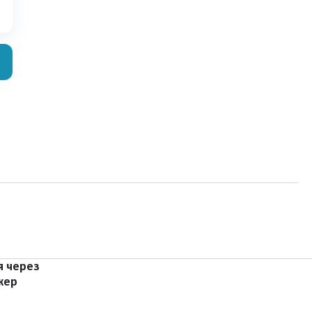
я через
жер