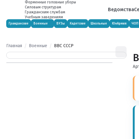
Форменные головные уборы
Силовым структурам
Ведомства
С
Гражданским службам
Учебным заведениям
Гражданские
Военные
ВУЗы
Кадетские
Школьные
ЮнАрмия
ЧОП
Главная
Военные
ВВС СССР
В
Ар