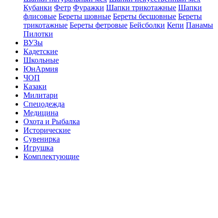
Кубанки
Фетр
Фуражки
Шапки трикотажные
Шапки
флисовые
Береты шовные
Береты бесшовные
Береты
трикотажные
Береты фетровые
Бейсболки
Кепи
Панамы
Пилотки
ВУЗы
Кадетские
Школьные
ЮнАрмия
ЧОП
Казаки
Милитари
Спецодежда
Медицина
Охота и Рыбалка
Исторические
Сувенирка
Игрушка
Комплектующие