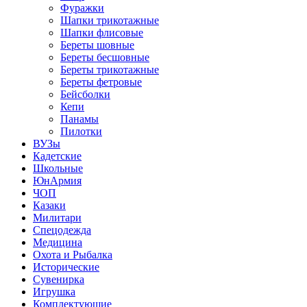
Фуражки
Шапки трикотажные
Шапки флисовые
Береты шовные
Береты бесшовные
Береты трикотажные
Береты фетровые
Бейсболки
Кепи
Панамы
Пилотки
ВУЗы
Кадетские
Школьные
ЮнАрмия
ЧОП
Казаки
Милитари
Спецодежда
Медицина
Охота и Рыбалка
Исторические
Сувенирка
Игрушка
Комплектующие