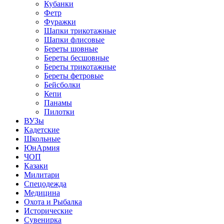
Кубанки
Фетр
Фуражки
Шапки трикотажные
Шапки флисовые
Береты шовные
Береты бесшовные
Береты трикотажные
Береты фетровые
Бейсболки
Кепи
Панамы
Пилотки
ВУЗы
Кадетские
Школьные
ЮнАрмия
ЧОП
Казаки
Милитари
Спецодежда
Медицина
Охота и Рыбалка
Исторические
Сувенирка