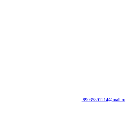
89035891214@mail.ru