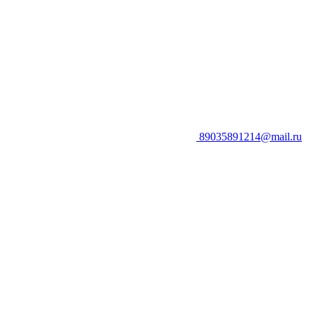
89035891214@mail.ru