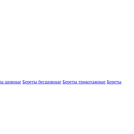
ты шовные
Береты бесшовные
Береты трикотажные
Береты