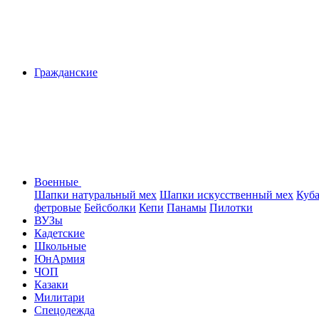
Гражданские
Военные
Шапки натуральный мех
Шапки искусственный мех
Куб
фетровые
Бейсболки
Кепи
Панамы
Пилотки
ВУЗы
Кадетские
Школьные
ЮнАрмия
ЧОП
Казаки
Милитари
Спецодежда