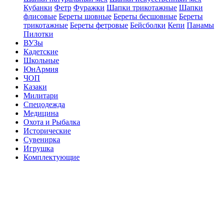
Кубанки
Фетр
Фуражки
Шапки трикотажные
Шапки
флисовые
Береты шовные
Береты бесшовные
Береты
трикотажные
Береты фетровые
Бейсболки
Кепи
Панамы
Пилотки
ВУЗы
Кадетские
Школьные
ЮнАрмия
ЧОП
Казаки
Милитари
Спецодежда
Медицина
Охота и Рыбалка
Исторические
Сувенирка
Игрушка
Комплектующие