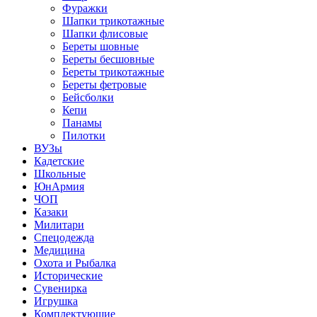
Фуражки
Шапки трикотажные
Шапки флисовые
Береты шовные
Береты бесшовные
Береты трикотажные
Береты фетровые
Бейсболки
Кепи
Панамы
Пилотки
ВУЗы
Кадетские
Школьные
ЮнАрмия
ЧОП
Казаки
Милитари
Спецодежда
Медицина
Охота и Рыбалка
Исторические
Сувенирка
Игрушка
Комплектующие