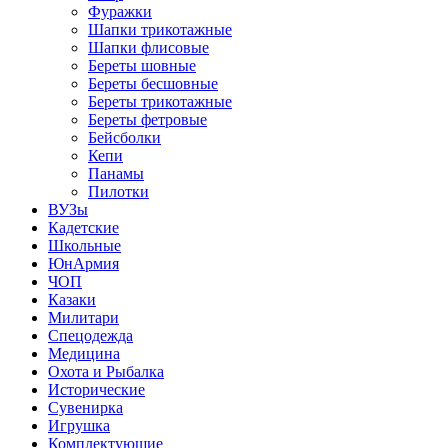
Фуражки
Шапки трикотажные
Шапки флисовые
Береты шовные
Береты бесшовные
Береты трикотажные
Береты фетровые
Бейсболки
Кепи
Панамы
Пилотки
ВУЗы
Кадетские
Школьные
ЮнАрмия
ЧОП
Казаки
Милитари
Спецодежда
Медицина
Охота и Рыбалка
Исторические
Сувенирка
Игрушка
Комплектующие