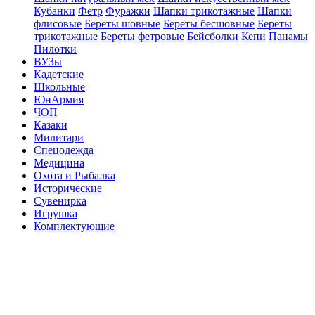
Кубанки
Фетр
Фуражки
Шапки трикотажные
Шапки
флисовые
Береты шовные
Береты бесшовные
Береты
трикотажные
Береты фетровые
Бейсболки
Кепи
Панамы
Пилотки
ВУЗы
Кадетские
Школьные
ЮнАрмия
ЧОП
Казаки
Милитари
Спецодежда
Медицина
Охота и Рыбалка
Исторические
Сувенирка
Игрушка
Комплектующие