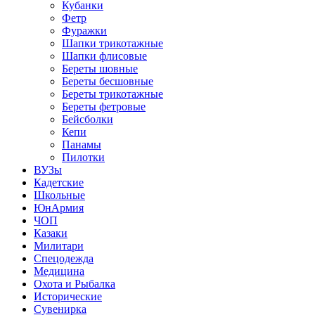
Кубанки
Фетр
Фуражки
Шапки трикотажные
Шапки флисовые
Береты шовные
Береты бесшовные
Береты трикотажные
Береты фетровые
Бейсболки
Кепи
Панамы
Пилотки
ВУЗы
Кадетские
Школьные
ЮнАрмия
ЧОП
Казаки
Милитари
Спецодежда
Медицина
Охота и Рыбалка
Исторические
Сувенирка