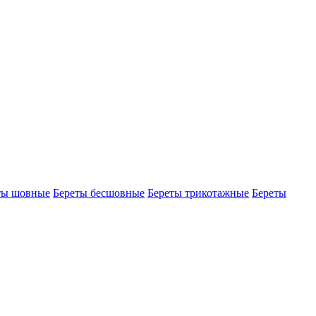
ты шовные
Береты бесшовные
Береты трикотажные
Береты