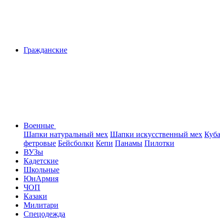
Гражданские
Военные
Шапки натуральный мех
Шапки искусственный мех
Куб
фетровые
Бейсболки
Кепи
Панамы
Пилотки
ВУЗы
Кадетские
Школьные
ЮнАрмия
ЧОП
Казаки
Милитари
Спецодежда