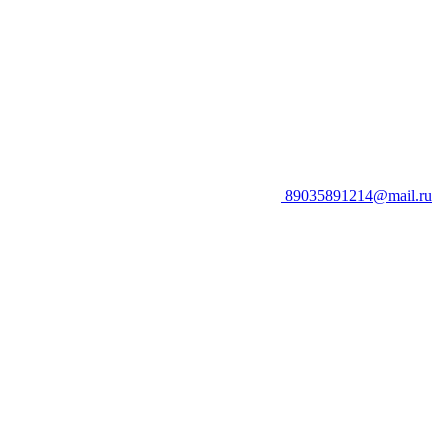
89035891214@mail.ru