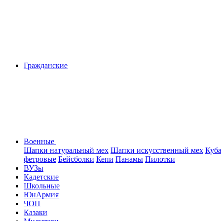
Гражданские
Военные
Шапки натуральный мех
Шапки искусственный мех
Куб
фетровые
Бейсболки
Кепи
Панамы
Пилотки
ВУЗы
Кадетские
Школьные
ЮнАрмия
ЧОП
Казаки