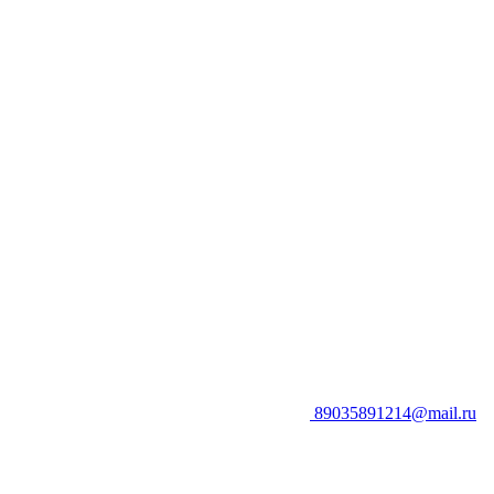
89035891214@mail.ru