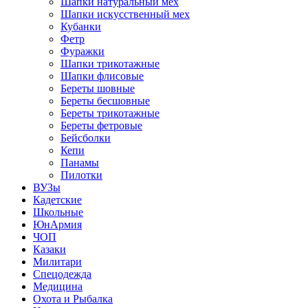
Шапки натуральный мех
Шапки искусственный мех
Кубанки
Фетр
Фуражки
Шапки трикотажные
Шапки флисовые
Береты шовные
Береты бесшовные
Береты трикотажные
Береты фетровые
Бейсболки
Кепи
Панамы
Пилотки
ВУЗы
Кадетские
Школьные
ЮнАрмия
ЧОП
Казаки
Милитари
Спецодежда
Медицина
Охота и Рыбалка