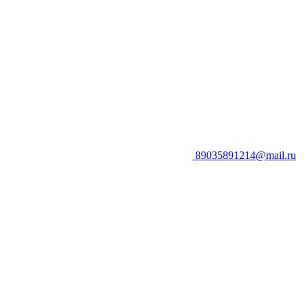
89035891214@mail.ru