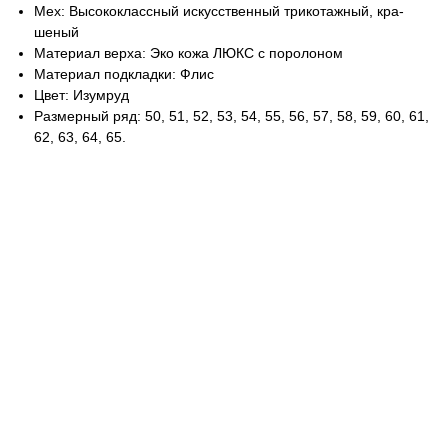
Мех: Вы­сокок­лас­сный ис­кусс­твен­ный три­котаж­ный, кра­
шеный
Ма­тери­ал вер­ха: Эко ко­жа ЛЮКС с по­роло­ном
Ма­тери­ал под­клад­ки: Флис
Цвет: Изум­руд
Раз­мерный ряд: 50, 51, 52, 53, 54, 55, 56, 57, 58, 59, 60, 61,
62, 63, 64, 65.