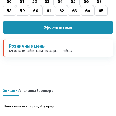
50
51
52
53
54
55
56
57
58
59
60
61
62
63
64
65
Оформить заказ
Розничные цены
вы можете найти на наших маркетплейсах
Описание
Упаковка
Брошюра
Шап­ка-ушан­ка Го­род Изум­руд