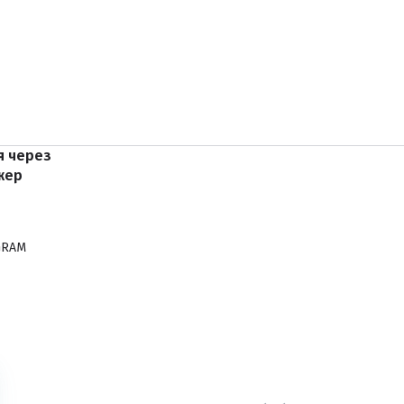
я через
жер
GRAM