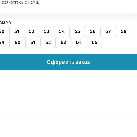
свяжитесь с нами.
змер
50
51
52
53
54
55
56
57
58
59
60
61
62
63
64
65
Оформить заказ