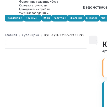
Форменные головные уборы
Силовым структурам
Ведомства
С
Гражданским службам
Учебным заведениям
Гражданские
Военные
ВУЗы
Кадетские
Школьные
ЮнАрмия
ЧОП
Главная
Сувенирка
КУБ-СУВ-3.216.5-19 СЕРАЯ
К
Ар