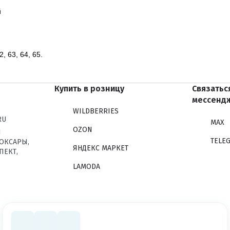
й
2, 63, 64, 65.
Купить в розницу
Связатьс
мессенд
WILDBERRIES
RU
MAX
OZON
Я
TELE
БОКСАРЫ,
ЯНДЕКС МАРКЕТ
ПЕКТ,
LAMODA