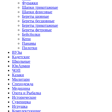
Фуражки
Шапки трикотажные
Шапки флисовые
Береты шовные
Береты бесшовные
Береты трикотажные
Береты фетровые
Бейсболки
Кепи
Панамы
Пилотки
ВУЗы
Кадетские
Школьные
ЮнАрмия
ЧОП
Казаки
Милитари
Спецодежда
Медицина
Охота и Рыбалка
Исторические
Сувенирка
Игрушка
Комплектующие