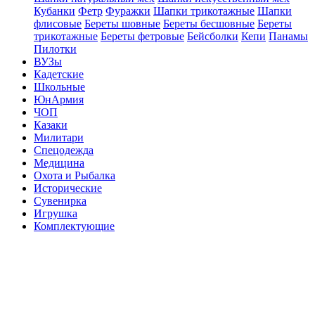
Кубанки
Фетр
Фуражки
Шапки трикотажные
Шапки
флисовые
Береты шовные
Береты бесшовные
Береты
трикотажные
Береты фетровые
Бейсболки
Кепи
Панамы
Пилотки
ВУЗы
Кадетские
Школьные
ЮнАрмия
ЧОП
Казаки
Милитари
Спецодежда
Медицина
Охота и Рыбалка
Исторические
Сувенирка
Игрушка
Комплектующие