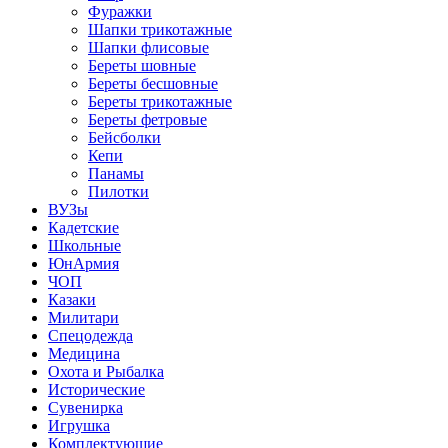
Фуражки
Шапки трикотажные
Шапки флисовые
Береты шовные
Береты бесшовные
Береты трикотажные
Береты фетровые
Бейсболки
Кепи
Панамы
Пилотки
ВУЗы
Кадетские
Школьные
ЮнАрмия
ЧОП
Казаки
Милитари
Спецодежда
Медицина
Охота и Рыбалка
Исторические
Сувенирка
Игрушка
Комплектующие