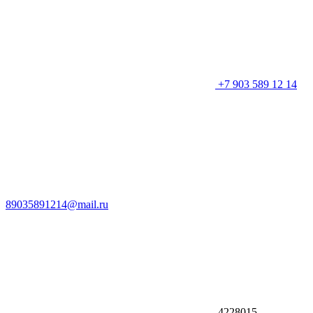
+7 903 589 12 14
89035891214@mail.ru
4228015,