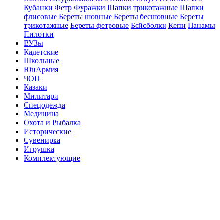
Кубанки
Фетр
Фуражки
Шапки трикотажные
Шапки
флисовые
Береты шовные
Береты бесшовные
Береты
трикотажные
Береты фетровые
Бейсболки
Кепи
Панамы
Пилотки
ВУЗы
Кадетские
Школьные
ЮнАрмия
ЧОП
Казаки
Милитари
Спецодежда
Медицина
Охота и Рыбалка
Исторические
Сувенирка
Игрушка
Комплектующие